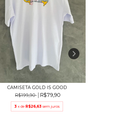
CAMISETA
R$119,
CAMISETA GOLD IS GOOD
R$79,90
R$199,90
3
x de
R$2
3
x de
R$26,63
sem juros