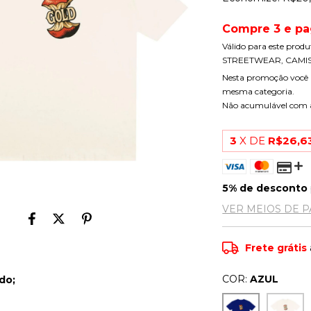
Compre 3 e pa
Válido para este prod
STREETWEAR, CAMIS
Nesta promoção você 
mesma categoria.
Não acumulável com
3
X DE
R$26,6
5% de desconto
VER MEIOS DE 
Frete grátis
COR:
AZUL
do;