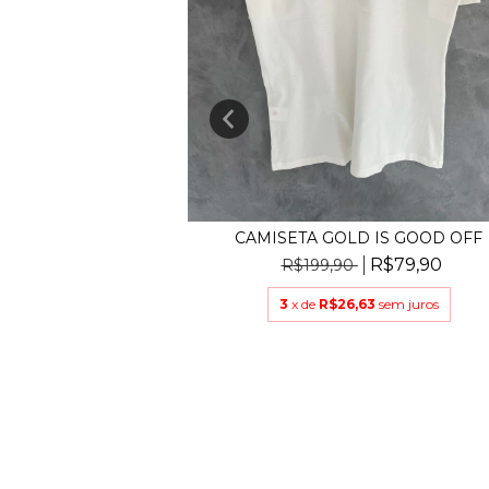
LD STUDIO
R$79,90
3
sem juros
CAMISETA GOLD IS GOOD OFF
R$79,90
R$199,90
3
x de
R$26,63
sem juros