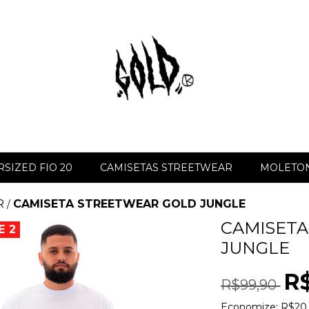
SIZED FIO 20
CAMISETAS STREETWEAR
MOLETON
R
CAMISETA STREETWEAR GOLD JUNGLE
/
CAMISET
E 2
JUNGLE
R
R$99,90
Economize:
R$20