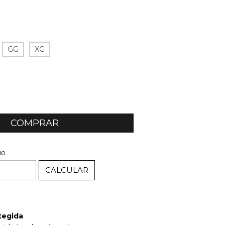
GG
XG
ALTERAR CEP
EP:
io
CALCULAR
tegida