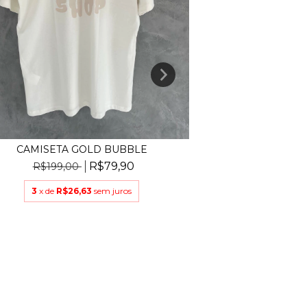
CAMISETA GOLD BUBBLE
CAMISETA
R$79,90
R$199,00
R$199,
3
x de
R$26,63
sem juros
3
x de
R$2