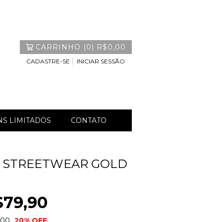
CARRINHO
(
0
)
R$0,00
CADASTRE-SE
INICIAR SESSÃO
S LIMITADOS
CONTATO
A STREETWEAR GOLD
$79,90
,00
20
% OFF