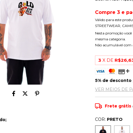
Compre 3 e pa
Válido para este prod
STREETWEAR, CAMIS
Nesta promoção você 
mesma categoria.
Não acumulável com
3
X DE
R$26,6
5% de desconto
VER MEIOS DE 
Frete grátis
COR:
PRETO
do;