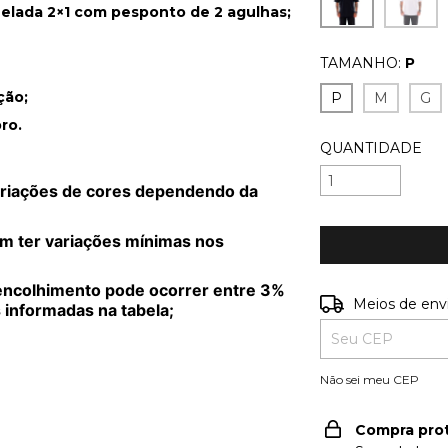
nelada 2×1 com pesponto de 2 agulhas;
TAMANHO:
P
ção;
P
M
G
ro.
QUANTIDADE
ariações de cores dependendo da
m ter variações mínimas nos
encolhimento pode ocorrer entre 3%
Entregas para o C
Meios de env
 informadas na tabela;
Não sei meu CEP
Compra pro