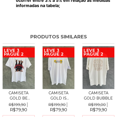
ocorrer entre 3% a 5% em relação às medidas
informadas na tabela;
PRODUTOS SIMILARES
LEVE 3
LEVE 3
LEVE 3
PAGUE 2
PAGUE 2
PAGUE 2
CAMISETA
CAMISETA
CAMISETA
GOLD BE
GOLD IS
GOLD BUBBLE
BRAVE
GOOD
R$199,90
R$199,90
R$199,00
R$79,90
R$79,90
R$79,90